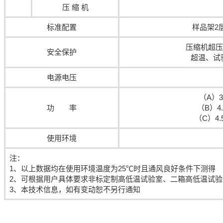
压 缩 机
标准配置
样品架2
压缩机超压
安全保护
超温、试
电源电压
（A）3.
功 率
（B）4.0
（C）4.5
使用环境
注：
1、以上数据均在使用环境温度为25℃时且通风良好条件下测得
2、可根据用户具体要求非标定制高低温试验室、二箱高低温试
3、本技术信息，如有变动恕不另行通知