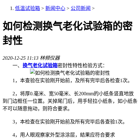
低温试验箱
>
新闻中心
>
公司新闻
>
如何检测换气老化试验箱的密
封性
2020-12-25 11:13
林频仪器
一、
换气老化试验箱
密封性特性检验方式：
1，本查验在实验刚开始前，及所有完毕后各检查1次。
2，将厚0.毫米、宽50毫米、长200mm的小纸条竖直地放
到门边框任一位置。关掉尾门后，用手轻拉小纸条，如小纸条
不可以随意拖动，则符合要求。
3，本检查在实验刚开始前及所有完毕后各查验1次。
4，用人眼观察家外型涂涂层，結果应符合要求