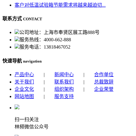
客户对低温试验箱节能需求将越来越迫切...
联系方式
CONTACT
公司地址：上海市奉贤区展工路888号
服务热线：4000-662-888
服务电话：13818467052
快速导航
navigation
产品中心
|
新闻中心
|
合作单位
关于我们
|
联系我们
|
总裁致辞
企业文化
|
组织架构
|
企业荣誉
网站地图
|
服务支持
扫一扫关注
林频微信公众号