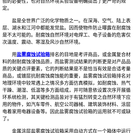
验的必要性，也对自然环境实验设备明确提出了更严苛的规
定。
盐是全世界广泛的化学物质之一。在深海、空气、陆上表
层、湖水和江河中都能发觉盐。因而使物件防止曝露在耐腐蚀
是不太可能的。耐腐蚀自然环境对电焊工、电子设备的危害仅
次溫度、震动、寒湿及风沙自然环境。
用
盐雾腐蚀试验箱
排名的目地是考评商品，或金属复合材
料的耐耐腐蚀浸蚀品质，而盐雾测试結果的判断更是对产品品
质的关键点评要素，它的判断結果是不是恰当有效是合适考量
商品，或镀层抗耐腐蚀腐蚀能的重要，盐雾腐蚀试验箱排名对
地理环境中较常遇上之情况多方面仿真模拟，如耐腐蚀、热气
干躁、潮湿、低温等多方面组成，并可随意依设置次序开展循
环系统检测，其关键检测品皆对于有猛烈转变之自然环境下应
用的物件，如汽车零件、航空公司器械、建筑装饰材料、涂层
电着家用电器设备等。因此盐雾腐蚀试验箱的运用就不可或缺
了。
金属涂层盐雾腐蚀试验箱采用自动方式在一个箱体中运行