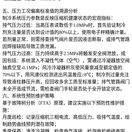
五、压力工况偏离标准值的溯源分析
制冷系统压力参数是反映压缩机健康状态的宏观指标：
排气压力过低：当高压表读数低于1.0MPa时，首先验证制冷
剂充注量是否达到设计值的80%以上，使用电子秤精确计量。
若剂量正常，则需排查排气阀片是否因液击断裂，或排气管路
因焊接缺陷导致工质泄漏。
排气压力过高：压力持续高于2.5MPa将触发安全阀泄放，成
因包括：系统混入不凝性气体（空气），需通过冷凝器放空阀
抽真空至-0.1MPa；风冷冷凝器积灰使风量衰减至额定值的
70%以下，用风速仪检测进出风温差应≥8℃；制冷剂过量充注
导致液柱静压升高，应回收多余工质至标准量；排气管路阀门
未全开造成节流，需检查阀门手轮是否处于全开锁定状态。
六、系统性预防维护策略
基于故障树分析（FTA）原理，建议实施以下预防性维护措
施：
月度巡检：记录压缩机三相电流、高低压力、吸排气温度，绘
制趋势曲线预判潜在故障；
季度保养：清洗冷凝器、检查电气连接、检测电机绝缘电阻