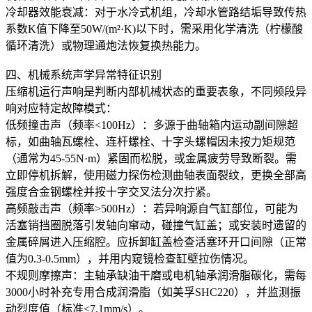
冷却器效能衰减：对于水冷式机组，冷却水管路结垢导致传热
系数K值下降至50W/(m²·K)以下时，需采用化学清洗（柠檬酸
循环清洗）或物理通炮法恢复换热能力。
四、机械系统声学异常特征识别
压缩机运行声响是判断内部机械状态的重要表象，不同频段异
响对应特定故障模式：
低频撞击声（频率<100Hz）：多源于曲轴箱内运动副间隙超
标，如曲轴瓦螺栓、连杆螺栓、十字头螺帽因未按力矩规范
（通常为45-55N·m）紧固而松脱，或金属疲劳导致断裂。需
立即停机拆解，使用磁力探伤检测曲轴表面裂纹，更换全部高
强度合金钢螺栓并按十字交叉法分次拧紧。
高频敲击声（频率>500Hz）：若异响源自气缸部位，可能为
活塞销挡圈脱落引发轴向窜动，碰撞气缸盖；或安装时遗留的
金属碎屑进入压缩腔。应拆卸缸盖检查活塞环开口间隙（正常
值为0.3-0.5mm），并用内窥镜检查缸壁拉伤情况。
不规则摩擦声：主轴承缺油干磨或电机轴承润滑脂碳化，需每
3000小时补充专用合成润滑脂（如美孚SHC220），并监测振
动烈度值（标准<7.1mm/s）。