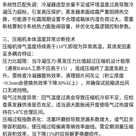
系统性匹配失调：冷凝器选型余量不足或环境温度过高导致冷
凝压力超标，引发高压保护；蒸发器表面结霜严重阻碍热交
换，可能源于化霜周期设置不合理或箱体内湿负荷过大。需重
新核算制冷系统热力膨胀阀容量，并优化化霜逻辑控制参数。
三、压缩机本体温度异常诊断技术
压缩机排气温度持续高于110℃即视为异常高温，其诱发因素
呈多耦合特征：
压力比超限：当冷凝压力/蒸发压力比值超过压缩机设计极限
（通常R404A工质不应高于15），造成压缩终了温度急剧上
升。需核查冷凝器散热效率，清理翅片间灰尘（积尘厚度
>0.5mm会使换热效率下降30%以上），并确保试验箱进出风
口无遮挡物。
吸气过热度异常：回气温度过高会导致压缩机冷却不足，应检
查蒸发器供液是否充足，适当调大膨胀阀开度使吸气过热度保
持在5-8℃合理区间。
压缩过程指数恶化：活塞环磨损导致泄漏系数增大，或气缸余
隙容积超标，使压缩过程偏离等熵效率曲线。需定期测量压缩
机容积效率，当下降15%时应拆解更换磨损件。