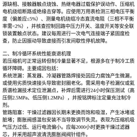
源缺相、接触器触点烧蚀、热继电器过载保护误动作、压缩机
电机绕组断路或绝缘击穿等。应使用万用表检测三相电压平衡
度（偏差应≤5%）、测量电机绕组冷态直流电阻（三相不平衡
率需<2%），并核查控制回路中压力开关、温度开关等安全联
锁装置触点状态。建议每周进行一次电气连接端子紧固度检
查，防止因振动导致虚接而引发间歇性停机故障。
二、制冷循环系统性能衰退机理
若压缩机可正常运转但制冷量显著不足，根源多在于制冷工质
循环障碍。主要成因包括：
系统泄漏：蒸发器、冷凝器管路焊接处因应力腐蚀产生微漏，
或使用劣质快速接头导致密封圈老化。需采用电子检漏仪或氦
质谱检漏技术定位泄漏点，补焊后需进行24小时保压测试（高
压侧2.5MPa、低压侧1.2MPa），并按铭牌标注定量充注制冷
剂。
管路阻塞：干燥过滤器因长期未更换而饱和吸湿，产生冰堵或
脏堵；膨胀阀感温包安装不当导致调节失灵。表现为压缩机吸
气压力过低、运行电流偏小。应每2000小时更换干燥过滤器
芯，并采用超声波清洗膨胀阀阀针组件。