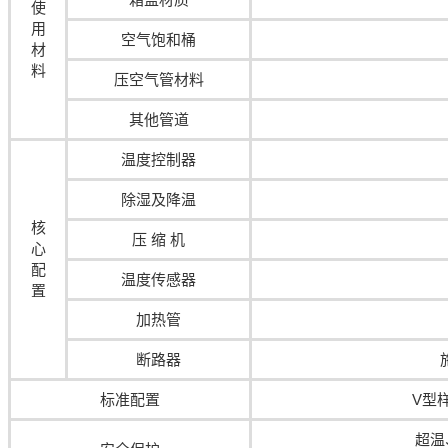
使
用
空气饱和桶
材
料
压空气管材料
其他管道
温度控制器
除湿及降温
核
压 缩 机
心
配
温度传感器
置
加热管
断路器
标准配置
V型
超温