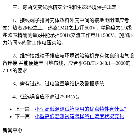
三、霉菌交变试验箱安全性和生态环境保护规定
1、接线端子排对壳体塑料外壳中间的接地电阻值应考
虑：热态2MΩ之上，热态1MΩ之上(用500V，精确度为1.0级
兆欧表精确测量);并能承担50Hz交流工作电压1500V、施加压
力時间5s的耐工作电压实验。
2、维护接线端子排应与环境试验箱机壳有优良的电气设
备连接 并能便捷牢固地布线，应合乎GB/T14048.1—2000的
7.1.9的要求
3、需有过热、过电流量等维护及警报系统
4、征选噪音应不高过75dB(A)。
上一篇：
小型高低温测试箱应用的优点特性有什么?
下一篇：
小型高低温测试箱怎样终止暖度状况变化
新闻中心