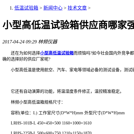
低温试验箱
>
新闻中心
>
技术文章
>
小型高低温试验箱供应商哪家
2017-04-24 09:29
林频仪器
还在为如何选择
小型高低温试验箱
而烦恼吗?如今社会国内外竞争
确的选择好的供应厂家呢?
小型高低温是使用航空、汽车、家电等领域必备的测试设备，测试确
它还有自动演算的功能，将温湿度条件修正，温控精准稳定。
林频小型高低温箱规格尺寸：
容积(单位：L) 工作室尺寸(D*W*H)mm 外型尺寸(D*W*H)mm
LRHS-101B-L 450×450×500 1160×1000×1610
LRHS-225B-L 500×600×750 1210×1150×1870